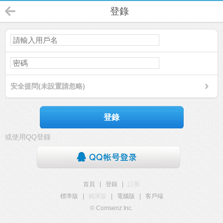
登錄
安全提問(未設置請忽略)
登錄
或使用QQ登錄
首頁
|
登錄
|
註冊
標準版
|
觸屏版
|
電腦版
|
客戶端
© Comsenz Inc.