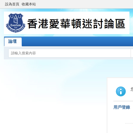
設為首頁
收藏本站
論壇
用戶登錄