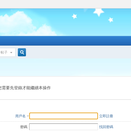
帖子
搜
索
您需要先登錄才能繼續本操作
用戶名
立即註冊
密碼:
找回密碼