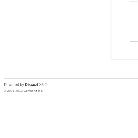
Powered by
Discuz!
X3.2
© 2001-2013
Comsenz Inc.