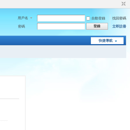
用戶名
自動登錄
找回密碼
登錄
密碼
立即註冊
快捷導航