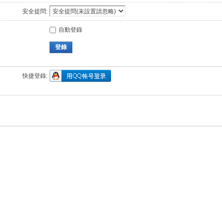
安全提問:
自動登錄
登錄
快捷登錄: