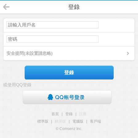
登錄
安全提問(未設置請忽略)
登錄
或使用QQ登錄
首頁
|
登錄
|
註冊
標準版
|
觸屏版
|
電腦版
|
客戶端
© Comsenz Inc.