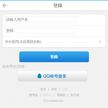
登錄
安全提問(未設置請忽略)
登錄
或使用QQ登錄
首頁
|
登錄
|
註冊
標準版
|
觸屏版
|
電腦版
|
客戶端
© Comsenz Inc.