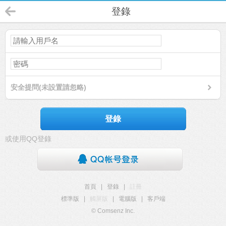
登錄
安全提問(未設置請忽略)
登錄
或使用QQ登錄
首頁
|
登錄
|
註冊
標準版
|
觸屏版
|
電腦版
|
客戶端
© Comsenz Inc.