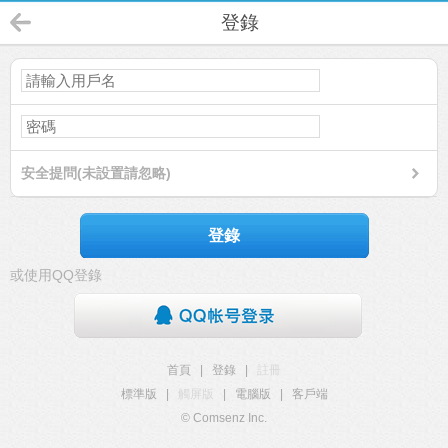
登錄
安全提問(未設置請忽略)
登錄
或使用QQ登錄
首頁
|
登錄
|
註冊
標準版
|
觸屏版
|
電腦版
|
客戶端
© Comsenz Inc.