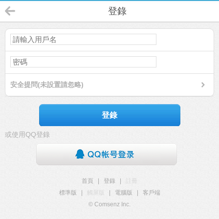
登錄
安全提問(未設置請忽略)
登錄
或使用QQ登錄
首頁
|
登錄
|
註冊
標準版
|
觸屏版
|
電腦版
|
客戶端
© Comsenz Inc.