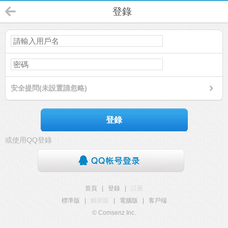
登錄
安全提問(未設置請忽略)
登錄
或使用QQ登錄
首頁
|
登錄
|
註冊
標準版
|
觸屏版
|
電腦版
|
客戶端
© Comsenz Inc.