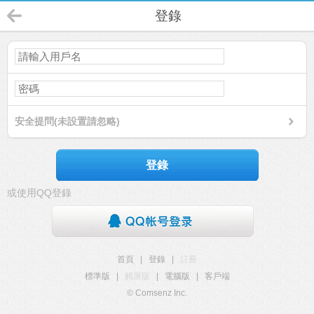
登錄
安全提問(未設置請忽略)
登錄
或使用QQ登錄
首頁
|
登錄
|
註冊
標準版
|
觸屏版
|
電腦版
|
客戶端
© Comsenz Inc.