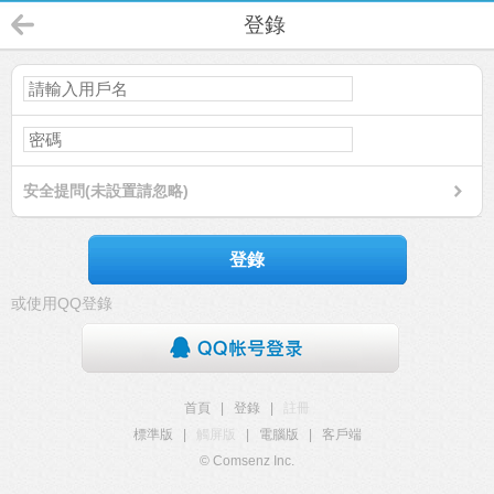
登錄
安全提問(未設置請忽略)
登錄
或使用QQ登錄
首頁
|
登錄
|
註冊
標準版
|
觸屏版
|
電腦版
|
客戶端
© Comsenz Inc.