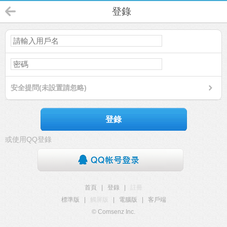
登錄
安全提問(未設置請忽略)
登錄
或使用QQ登錄
首頁
|
登錄
|
註冊
標準版
|
觸屏版
|
電腦版
|
客戶端
© Comsenz Inc.