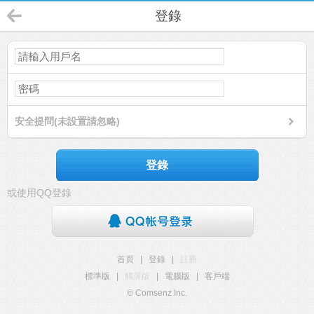
登錄
安全提問(未設置請忽略)
登錄
或使用QQ登錄
首頁
|
登錄
|
註冊
標準版
|
觸屏版
|
電腦版
|
客戶端
© Comsenz Inc.