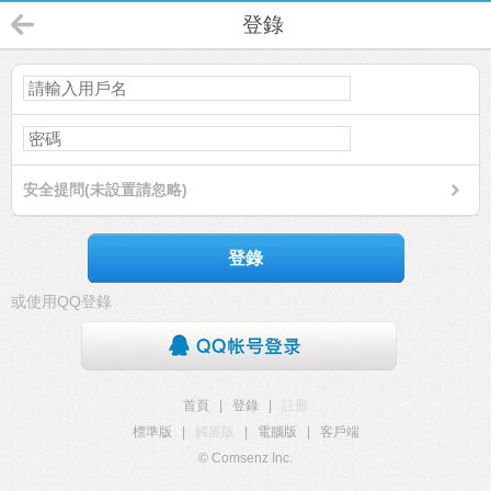
登錄
安全提問(未設置請忽略)
登錄
或使用QQ登錄
首頁
|
登錄
|
註冊
標準版
|
觸屏版
|
電腦版
|
客戶端
© Comsenz Inc.