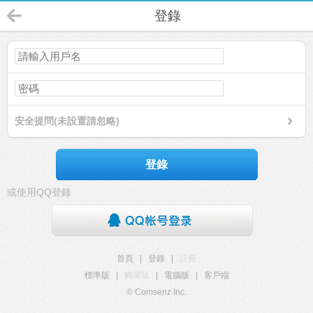
登錄
安全提問(未設置請忽略)
登錄
或使用QQ登錄
首頁
|
登錄
|
註冊
標準版
|
觸屏版
|
電腦版
|
客戶端
© Comsenz Inc.