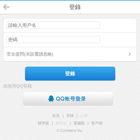
登錄
安全提問(未設置請忽略)
登錄
或使用QQ登錄
首頁
|
登錄
|
註冊
標準版
|
觸屏版
|
電腦版
|
客戶端
© Comsenz Inc.