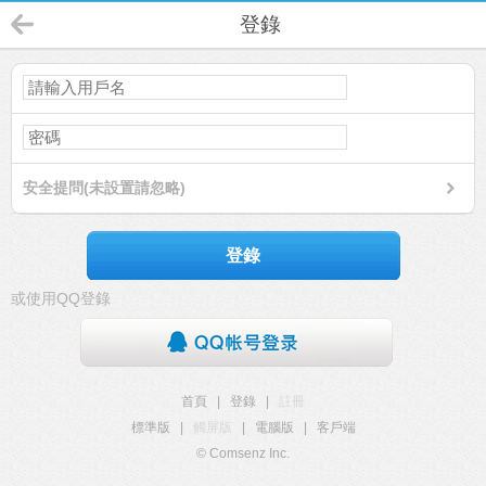
登錄
安全提問(未設置請忽略)
登錄
或使用QQ登錄
首頁
|
登錄
|
註冊
標準版
|
觸屏版
|
電腦版
|
客戶端
© Comsenz Inc.