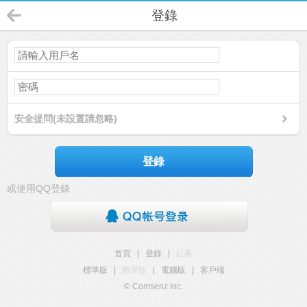
登錄
安全提問(未設置請忽略)
登錄
或使用QQ登錄
首頁
|
登錄
|
註冊
標準版
|
觸屏版
|
電腦版
|
客戶端
© Comsenz Inc.