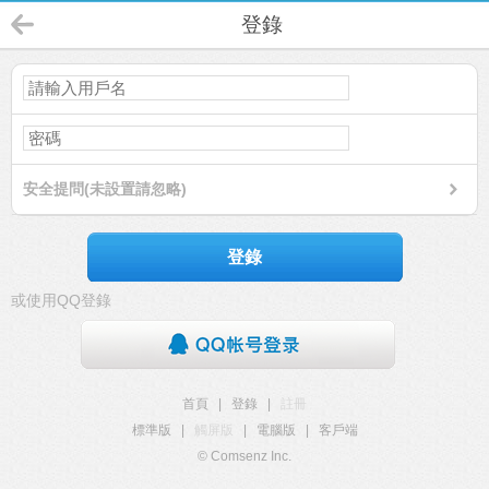
登錄
安全提問(未設置請忽略)
登錄
或使用QQ登錄
首頁
|
登錄
|
註冊
標準版
|
觸屏版
|
電腦版
|
客戶端
© Comsenz Inc.