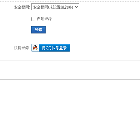
安全提問:
自動登錄
登錄
快捷登錄: