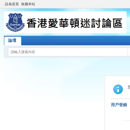
設為首頁
收藏本站
論壇
用戶登錄