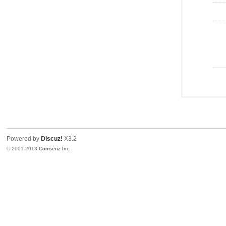
Powered by
Discuz!
X3.2
© 2001-2013
Comsenz Inc.