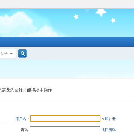
帖子
搜
索
您需要先登錄才能繼續本操作
用戶名
立即註冊
密碼:
找回密碼