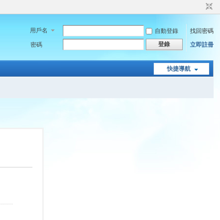
用戶名
自動登錄
找回密碼
登錄
密碼
立即註冊
快捷導航