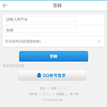
登錄
安全提問(未設置請忽略)
登錄
或使用QQ登錄
首頁
|
登錄
|
註冊
標準版
|
觸屏版
|
電腦版
|
客戶端
© Comsenz Inc.