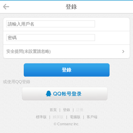
登錄
安全提問(未設置請忽略)
登錄
或使用QQ登錄
首頁
|
登錄
|
註冊
標準版
|
觸屏版
|
電腦版
|
客戶端
© Comsenz Inc.