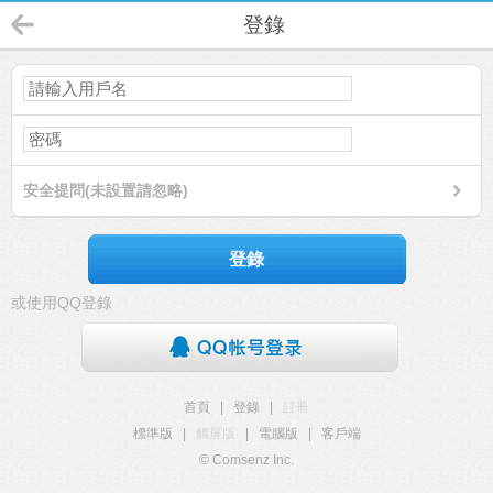
登錄
安全提問(未設置請忽略)
登錄
或使用QQ登錄
首頁
|
登錄
|
註冊
標準版
|
觸屏版
|
電腦版
|
客戶端
© Comsenz Inc.