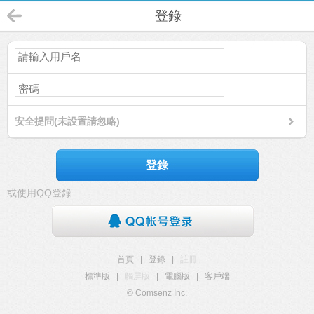
登錄
安全提問(未設置請忽略)
登錄
或使用QQ登錄
首頁
|
登錄
|
註冊
標準版
|
觸屏版
|
電腦版
|
客戶端
© Comsenz Inc.