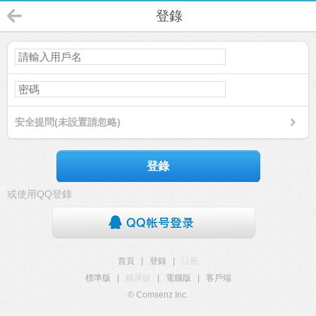
登錄
安全提問(未設置請忽略)
登錄
或使用QQ登錄
首頁
|
登錄
|
註冊
標準版
|
觸屏版
|
電腦版
|
客戶端
© Comsenz Inc.