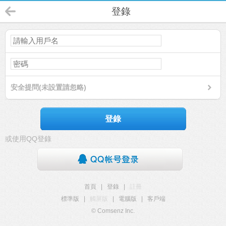
登錄
安全提問(未設置請忽略)
登錄
或使用QQ登錄
首頁
|
登錄
|
註冊
標準版
|
觸屏版
|
電腦版
|
客戶端
© Comsenz Inc.