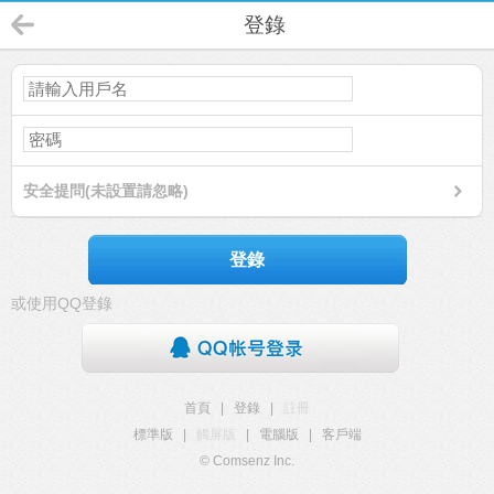
登錄
安全提問(未設置請忽略)
登錄
或使用QQ登錄
首頁
|
登錄
|
註冊
標準版
|
觸屏版
|
電腦版
|
客戶端
© Comsenz Inc.