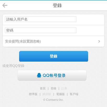
登錄
安全提問(未設置請忽略)
登錄
或使用QQ登錄
首頁
|
登錄
|
註冊
標準版
|
觸屏版
|
電腦版
|
客戶端
© Comsenz Inc.