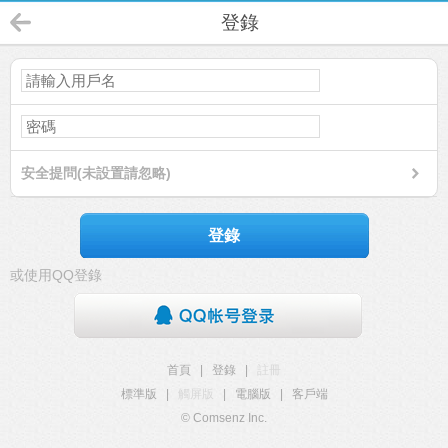
登錄
安全提問(未設置請忽略)
登錄
或使用QQ登錄
首頁
|
登錄
|
註冊
標準版
|
觸屏版
|
電腦版
|
客戶端
© Comsenz Inc.