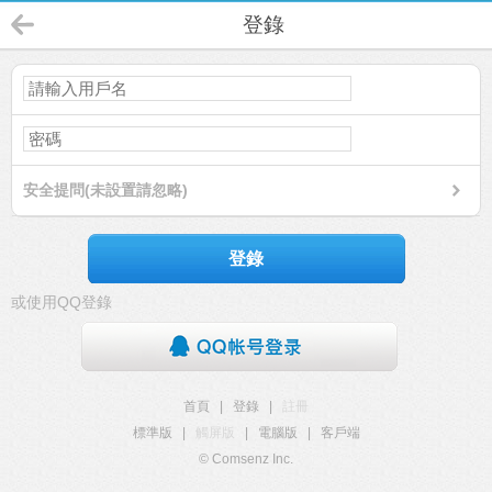
登錄
安全提問(未設置請忽略)
登錄
或使用QQ登錄
首頁
|
登錄
|
註冊
標準版
|
觸屏版
|
電腦版
|
客戶端
© Comsenz Inc.