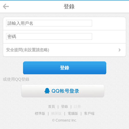
登錄
安全提問(未設置請忽略)
登錄
或使用QQ登錄
首頁
|
登錄
|
註冊
標準版
|
觸屏版
|
電腦版
|
客戶端
© Comsenz Inc.