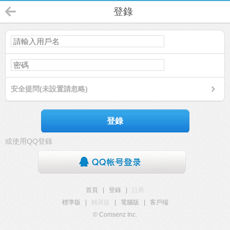
登錄
安全提問(未設置請忽略)
登錄
或使用QQ登錄
首頁
|
登錄
|
註冊
標準版
|
觸屏版
|
電腦版
|
客戶端
© Comsenz Inc.