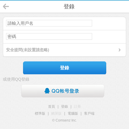
登錄
安全提問(未設置請忽略)
登錄
或使用QQ登錄
首頁
|
登錄
|
註冊
標準版
|
觸屏版
|
電腦版
|
客戶端
© Comsenz Inc.