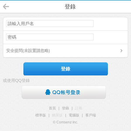
登錄
安全提問(未設置請忽略)
登錄
或使用QQ登錄
首頁
|
登錄
|
註冊
標準版
|
觸屏版
|
電腦版
|
客戶端
© Comsenz Inc.