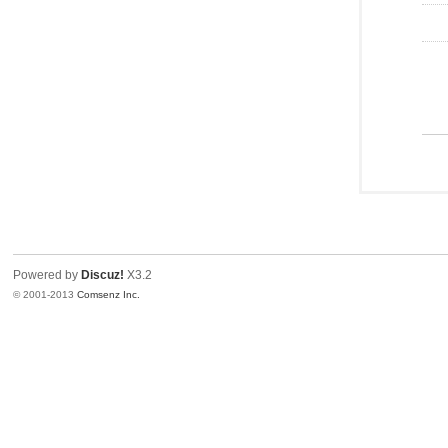
Powered by
Discuz!
X3.2
© 2001-2013
Comsenz Inc.