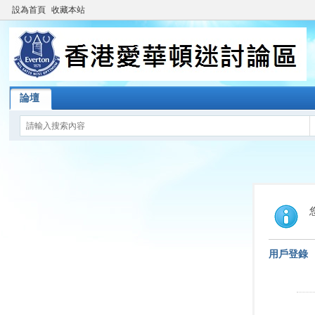
設為首頁
收藏本站
論壇
用戶登錄