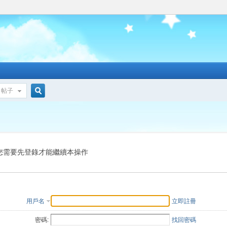
帖子
搜
索
您需要先登錄才能繼續本操作
用戶名
立即註冊
密碼:
找回密碼