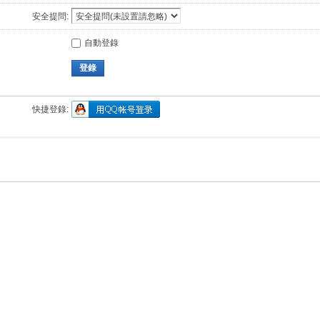
安全提問:
自動登錄
登錄
快捷登錄: