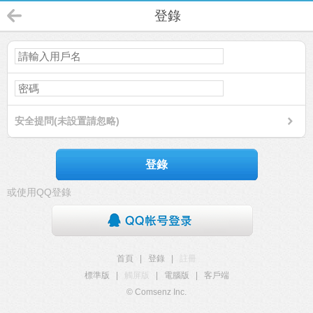
登錄
安全提問(未設置請忽略)
登錄
或使用QQ登錄
首頁
|
登錄
|
註冊
標準版
|
觸屏版
|
電腦版
|
客戶端
© Comsenz Inc.