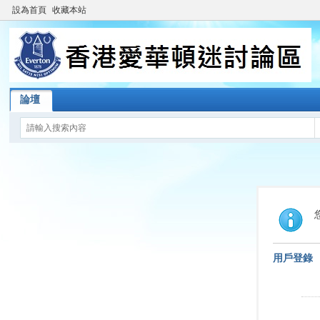
設為首頁
收藏本站
論壇
用戶登錄