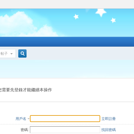
帖子
搜
索
您需要先登錄才能繼續本操作
用戶名
立即註冊
密碼:
找回密碼