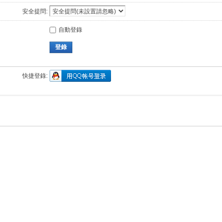
安全提問:
自動登錄
登錄
快捷登錄: