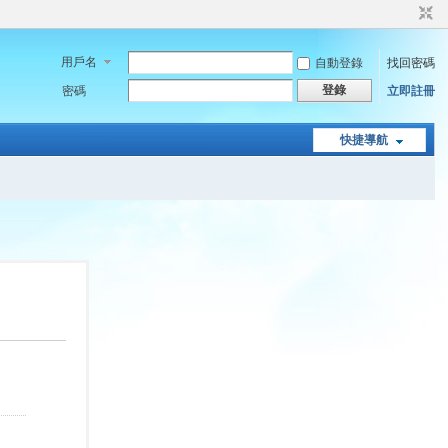
用戶名
自動登錄
找回密碼
登錄
密碼
立即註冊
快捷導航