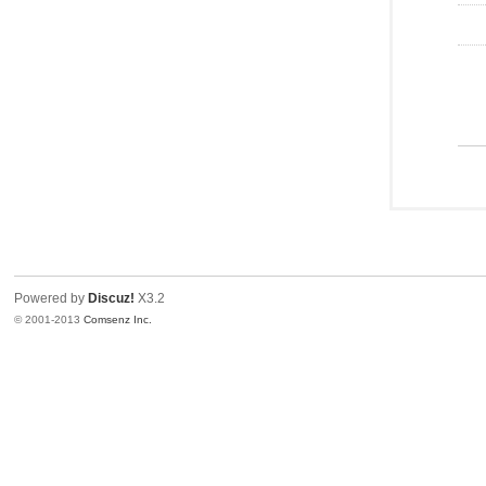
Powered by
Discuz!
X3.2
© 2001-2013
Comsenz Inc.