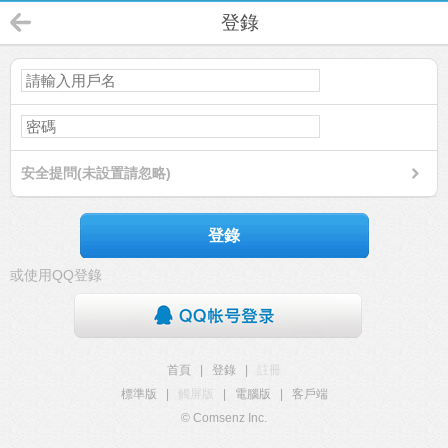
登錄
安全提問(未設置請忽略)
登錄
或使用QQ登錄
首頁
|
登錄
|
註冊
標準版
|
觸屏版
|
電腦版
|
客戶端
© Comsenz Inc.