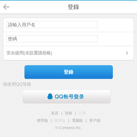
登錄
安全提問(未設置請忽略)
登錄
或使用QQ登錄
首頁
|
登錄
|
註冊
標準版
|
觸屏版
|
電腦版
|
客戶端
© Comsenz Inc.