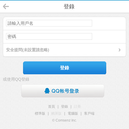
登錄
安全提問(未設置請忽略)
登錄
或使用QQ登錄
首頁
|
登錄
|
註冊
標準版
|
觸屏版
|
電腦版
|
客戶端
© Comsenz Inc.