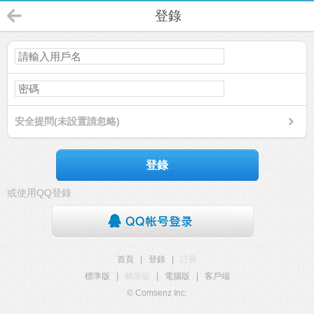
登錄
安全提問(未設置請忽略)
登錄
或使用QQ登錄
首頁
|
登錄
|
註冊
標準版
|
觸屏版
|
電腦版
|
客戶端
© Comsenz Inc.