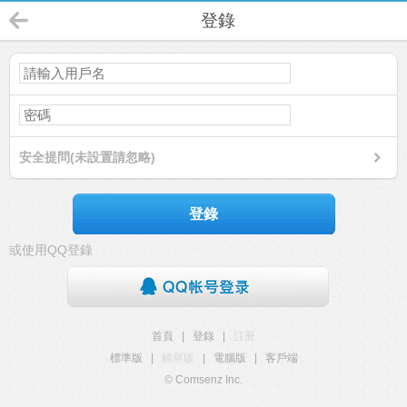
登錄
安全提問(未設置請忽略)
登錄
或使用QQ登錄
首頁
|
登錄
|
註冊
標準版
|
觸屏版
|
電腦版
|
客戶端
© Comsenz Inc.