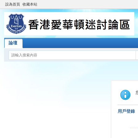
設為首頁
收藏本站
論壇
用戶登錄