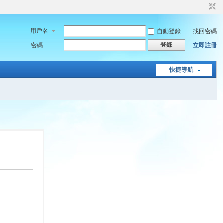
用戶名
自動登錄
找回密碼
登錄
密碼
立即註冊
快捷導航