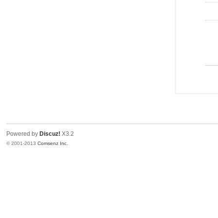
Powered by
Discuz!
X3.2
© 2001-2013
Comsenz Inc.