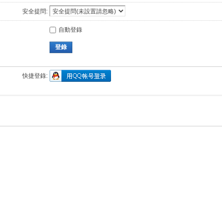
安全提問:
自動登錄
登錄
快捷登錄: