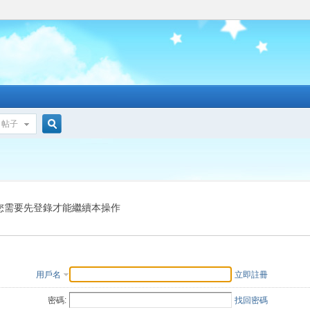
帖子
搜
索
您需要先登錄才能繼續本操作
用戶名
立即註冊
密碼:
找回密碼