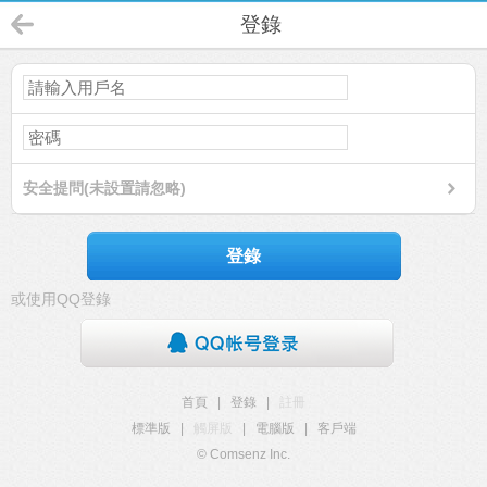
登錄
安全提問(未設置請忽略)
登錄
或使用QQ登錄
首頁
|
登錄
|
註冊
標準版
|
觸屏版
|
電腦版
|
客戶端
© Comsenz Inc.