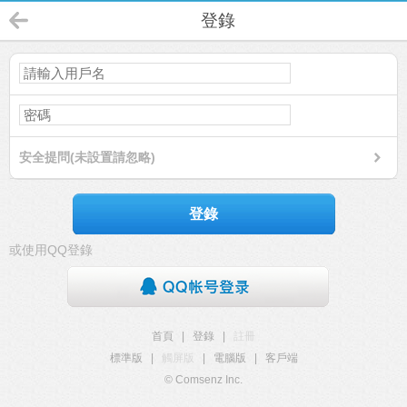
登錄
安全提問(未設置請忽略)
登錄
或使用QQ登錄
首頁
|
登錄
|
註冊
標準版
|
觸屏版
|
電腦版
|
客戶端
© Comsenz Inc.