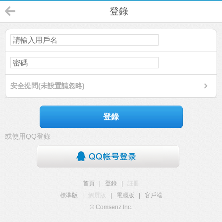
登錄
安全提問(未設置請忽略)
登錄
或使用QQ登錄
首頁
|
登錄
|
註冊
標準版
|
觸屏版
|
電腦版
|
客戶端
© Comsenz Inc.