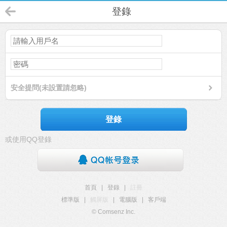
登錄
安全提問(未設置請忽略)
登錄
或使用QQ登錄
首頁
|
登錄
|
註冊
標準版
|
觸屏版
|
電腦版
|
客戶端
© Comsenz Inc.