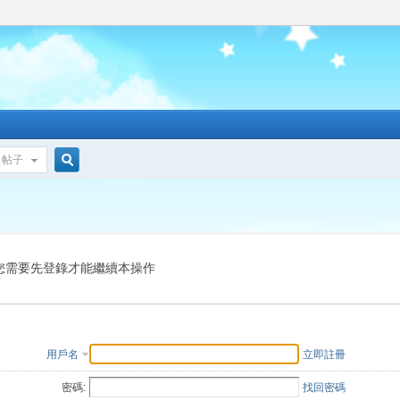
帖子
搜
索
您需要先登錄才能繼續本操作
用戶名
立即註冊
密碼:
找回密碼