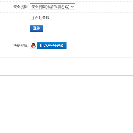
安全提問:
自動登錄
登錄
快捷登錄: