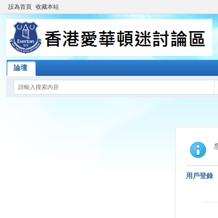
設為首頁
收藏本站
論壇
用戶登錄