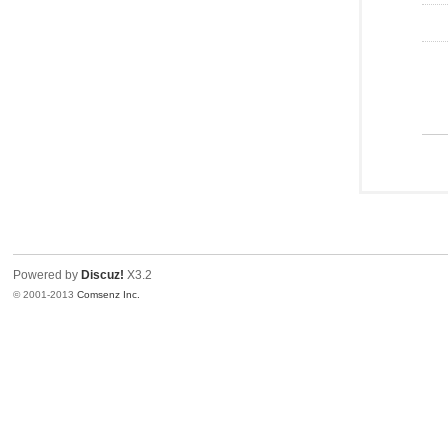
Powered by
Discuz!
X3.2
© 2001-2013
Comsenz Inc.