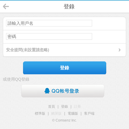
登錄
安全提問(未設置請忽略)
登錄
或使用QQ登錄
首頁
|
登錄
|
註冊
標準版
|
觸屏版
|
電腦版
|
客戶端
© Comsenz Inc.