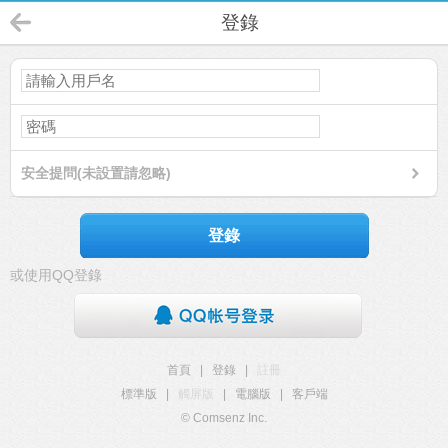
登錄
安全提問(未設置請忽略)
登錄
或使用QQ登錄
首頁
|
登錄
|
註冊
標準版
|
觸屏版
|
電腦版
|
客戶端
© Comsenz Inc.