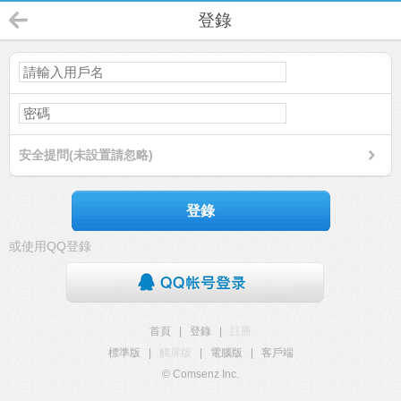
登錄
安全提問(未設置請忽略)
登錄
或使用QQ登錄
首頁
|
登錄
|
註冊
標準版
|
觸屏版
|
電腦版
|
客戶端
© Comsenz Inc.